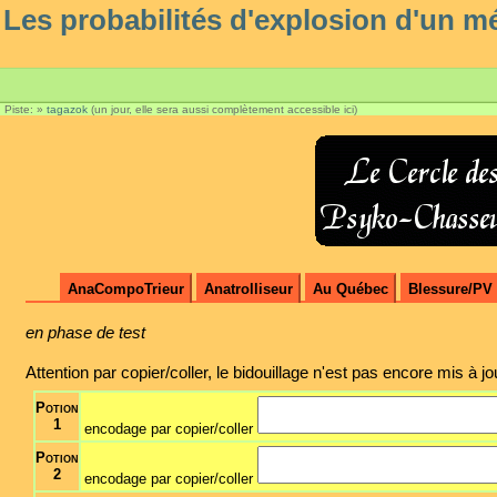
Les probabilités d'explosion d'un 
Piste:
»
tagazok
(un jour, elle sera aussi complètement accessible ici)
AnaCompoTrieur
Anatrolliseur
Au Québec
Blessure/PV
en phase de test
Attention par copier/coller, le bidouillage n'est pas encore mis à jo
Potion
1
encodage par copier/coller
Potion
2
encodage par copier/coller