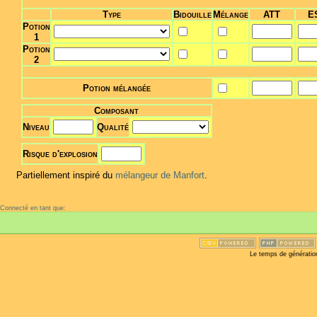
Type
Bidouille
Mélange
ATT
E
Potion
1
Potion
2
Potion mélangée
Composant
Niveau
Qualité
Risque d'explosion
Partiellement inspiré du
mélangeur de Manfort
.
Connecté en tant que:
Le temps de génératio